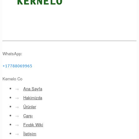
WhatsApp:
+17788069965
Kernelo Co
→
Ana Sayfa
→
Hakimizda
→
Ürünler
→
Çarşı
→
Fındık Wiki
→
İletişim