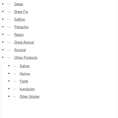
→
Dates
→
Dried Fig
→
Saffron
→
Pistachio
→
Raisin
→
Dried Apricot
→
Almond
→
Other Products
→
Safran
→
Hurma
→
Fistik
→
kuruüzüm
→
Diğer Ürünler