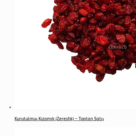
Kurutulmuş Kızamık (Zereshk) – Toptan Satış