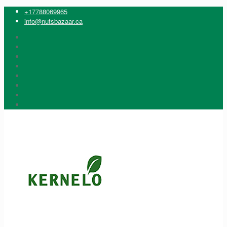
+17788069965
info@nutsbazaar.ca