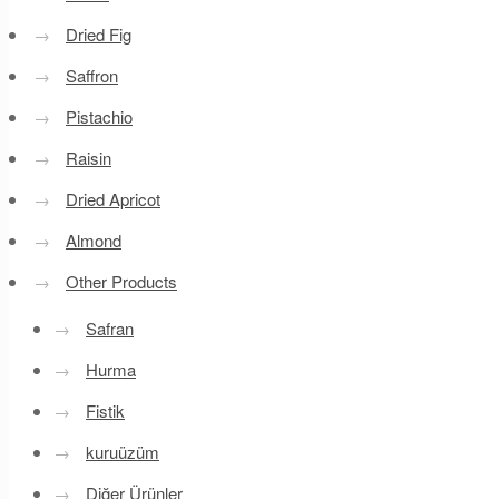
→
Dried Fig
→
Saffron
→
Pistachio
→
Raisin
→
Dried Apricot
→
Almond
→
Other Products
→
Safran
→
Hurma
→
Fistik
→
kuruüzüm
→
Diğer Ürünler