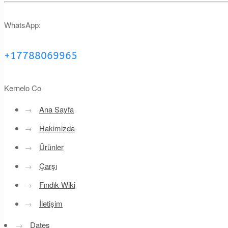
WhatsApp:
+17788069965
Kernelo Co
→
Ana Sayfa
→
Hakimizda
→
Ürünler
→
Çarşı
→
Fındık Wiki
→
İletişim
→
Dates