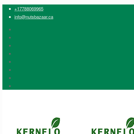
+17788069965
info@nutsbazaar.ca