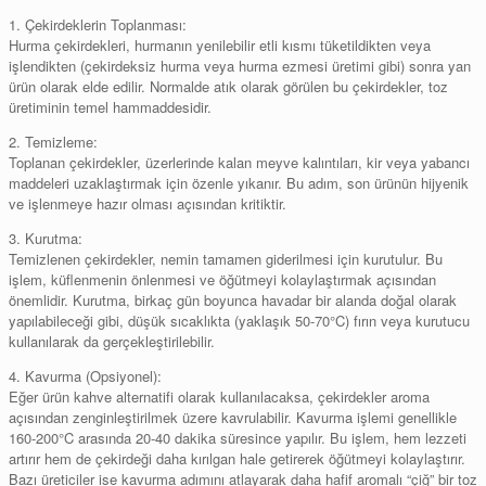
1. Çekirdeklerin Toplanması:
Hurma çekirdekleri, hurmanın yenilebilir etli kısmı tüketildikten veya
işlendikten (çekirdeksiz hurma veya hurma ezmesi üretimi gibi) sonra yan
ürün olarak elde edilir. Normalde atık olarak görülen bu çekirdekler, toz
üretiminin temel hammaddesidir.
2. Temizleme:
Toplanan çekirdekler, üzerlerinde kalan meyve kalıntıları, kir veya yabancı
maddeleri uzaklaştırmak için özenle yıkanır. Bu adım, son ürünün hijyenik
ve işlenmeye hazır olması açısından kritiktir.
3. Kurutma:
Temizlenen çekirdekler, nemin tamamen giderilmesi için kurutulur. Bu
işlem, küflenmenin önlenmesi ve öğütmeyi kolaylaştırmak açısından
önemlidir. Kurutma, birkaç gün boyunca havadar bir alanda doğal olarak
yapılabileceği gibi, düşük sıcaklıkta (yaklaşık 50-70°C) fırın veya kurutucu
kullanılarak da gerçekleştirilebilir.
4. Kavurma (Opsiyonel):
Eğer ürün kahve alternatifi olarak kullanılacaksa, çekirdekler aroma
açısından zenginleştirilmek üzere kavrulabilir. Kavurma işlemi genellikle
160-200°C arasında 20-40 dakika süresince yapılır. Bu işlem, hem lezzeti
artırır hem de çekirdeği daha kırılgan hale getirerek öğütmeyi kolaylaştırır.
Bazı üreticiler ise kavurma adımını atlayarak daha hafif aromalı “çiğ” bir toz