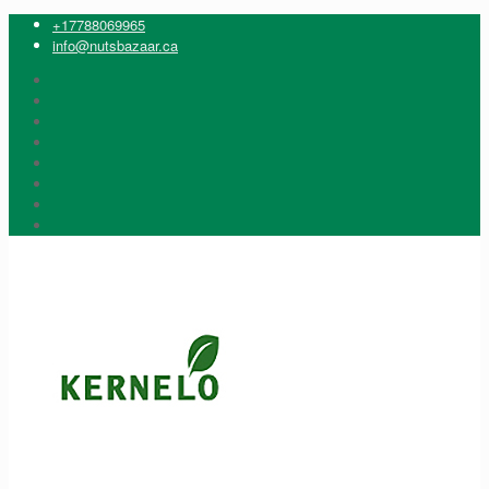
+17788069965
info@nutsbazaar.ca