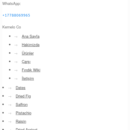
WhatsApp:
+17788069965
Kernelo Co
→
Ana Sayfa
→
Hakimizda
→
Ürünler
→
Çarşı
→
Fındık Wiki
→
İletişim
→
Dates
→
Dried Fig
→
Saffron
→
Pistachio
→
Raisin
→
Dried Apricot