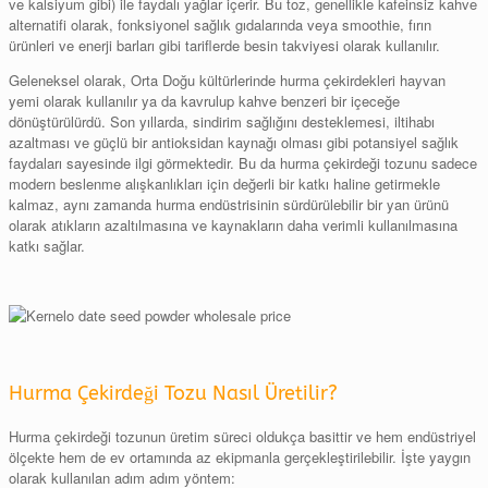
ve kalsiyum gibi) ile faydalı yağlar içerir. Bu toz, genellikle kafeinsiz kahve
alternatifi olarak, fonksiyonel sağlık gıdalarında veya smoothie, fırın
ürünleri ve enerji barları gibi tariflerde besin takviyesi olarak kullanılır.
Geleneksel olarak, Orta Doğu kültürlerinde hurma çekirdekleri hayvan
yemi olarak kullanılır ya da kavrulup kahve benzeri bir içeceğe
dönüştürülürdü. Son yıllarda, sindirim sağlığını desteklemesi, iltihabı
azaltması ve güçlü bir antioksidan kaynağı olması gibi potansiyel sağlık
faydaları sayesinde ilgi görmektedir. Bu da hurma çekirdeği tozunu sadece
modern beslenme alışkanlıkları için değerli bir katkı haline getirmekle
kalmaz, aynı zamanda hurma endüstrisinin sürdürülebilir bir yan ürünü
olarak atıkların azaltılmasına ve kaynakların daha verimli kullanılmasına
katkı sağlar.
Hurma Çekirdeği Tozu Nasıl Üretilir?
Hurma çekirdeği tozunun üretim süreci oldukça basittir ve hem endüstriyel
ölçekte hem de ev ortamında az ekipmanla gerçekleştirilebilir. İşte yaygın
olarak kullanılan adım adım yöntem: