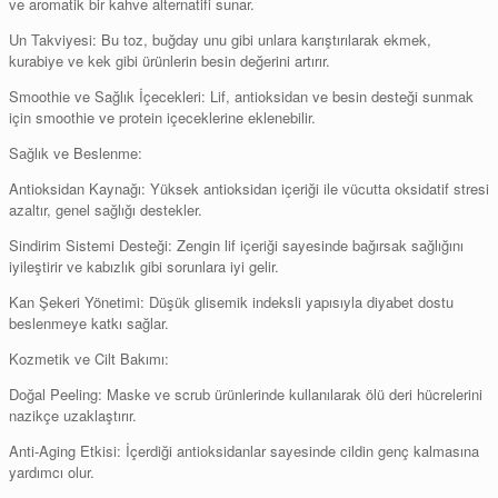
ve aromatik bir kahve alternatifi sunar.
Un Takviyesi: Bu toz, buğday unu gibi unlara karıştırılarak ekmek,
kurabiye ve kek gibi ürünlerin besin değerini artırır.
Smoothie ve Sağlık İçecekleri: Lif, antioksidan ve besin desteği sunmak
için smoothie ve protein içeceklerine eklenebilir.
Sağlık ve Beslenme:
Antioksidan Kaynağı: Yüksek antioksidan içeriği ile vücutta oksidatif stresi
azaltır, genel sağlığı destekler.
Sindirim Sistemi Desteği: Zengin lif içeriği sayesinde bağırsak sağlığını
iyileştirir ve kabızlık gibi sorunlara iyi gelir.
Kan Şekeri Yönetimi: Düşük glisemik indeksli yapısıyla diyabet dostu
beslenmeye katkı sağlar.
Kozmetik ve Cilt Bakımı:
Doğal Peeling: Maske ve scrub ürünlerinde kullanılarak ölü deri hücrelerini
nazikçe uzaklaştırır.
Anti-Aging Etkisi: İçerdiği antioksidanlar sayesinde cildin genç kalmasına
yardımcı olur.