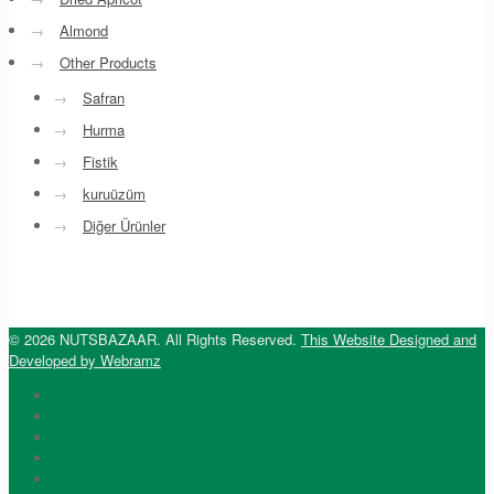
→
Almond
→
Other Products
→
Safran
→
Hurma
→
Fistik
→
kuruüzüm
→
Diğer Ürünler
© 2026 NUTSBAZAAR. All Rights Reserved.
This Website Designed and
Developed by Webramz