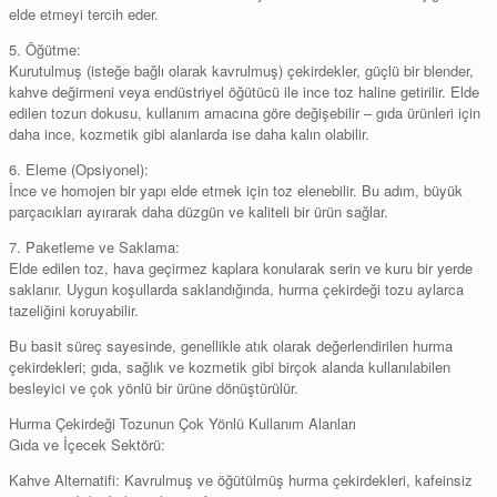
elde etmeyi tercih eder.
5. Öğütme:
Kurutulmuş (isteğe bağlı olarak kavrulmuş) çekirdekler, güçlü bir blender,
kahve değirmeni veya endüstriyel öğütücü ile ince toz haline getirilir. Elde
edilen tozun dokusu, kullanım amacına göre değişebilir – gıda ürünleri için
daha ince, kozmetik gibi alanlarda ise daha kalın olabilir.
6. Eleme (Opsiyonel):
İnce ve homojen bir yapı elde etmek için toz elenebilir. Bu adım, büyük
parçacıkları ayırarak daha düzgün ve kaliteli bir ürün sağlar.
7. Paketleme ve Saklama:
Elde edilen toz, hava geçirmez kaplara konularak serin ve kuru bir yerde
saklanır. Uygun koşullarda saklandığında, hurma çekirdeği tozu aylarca
tazeliğini koruyabilir.
Bu basit süreç sayesinde, genellikle atık olarak değerlendirilen hurma
çekirdekleri; gıda, sağlık ve kozmetik gibi birçok alanda kullanılabilen
besleyici ve çok yönlü bir ürüne dönüştürülür.
Hurma Çekirdeği Tozunun Çok Yönlü Kullanım Alanları
Gıda ve İçecek Sektörü:
Kahve Alternatifi: Kavrulmuş ve öğütülmüş hurma çekirdekleri, kafeinsiz