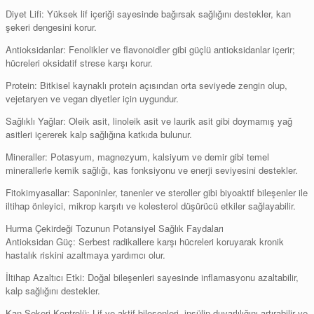
Diyet Lifi: Yüksek lif içeriği sayesinde bağırsak sağlığını destekler, kan
şekeri dengesini korur.
Antioksidanlar: Fenolikler ve flavonoidler gibi güçlü antioksidanlar içerir;
hücreleri oksidatif strese karşı korur.
Protein: Bitkisel kaynaklı protein açısından orta seviyede zengin olup,
vejetaryen ve vegan diyetler için uygundur.
Sağlıklı Yağlar: Oleik asit, linoleik asit ve laurik asit gibi doymamış yağ
asitleri içererek kalp sağlığına katkıda bulunur.
Mineraller: Potasyum, magnezyum, kalsiyum ve demir gibi temel
minerallerle kemik sağlığı, kas fonksiyonu ve enerji seviyesini destekler.
Fitokimyasallar: Saponinler, tanenler ve steroller gibi biyoaktif bileşenler ile
iltihap önleyici, mikrop karşıtı ve kolesterol düşürücü etkiler sağlayabilir.
Hurma Çekirdeği Tozunun Potansiyel Sağlık Faydaları
Antioksidan Güç: Serbest radikallere karşı hücreleri koruyarak kronik
hastalık riskini azaltmaya yardımcı olur.
İltihap Azaltıcı Etki: Doğal bileşenleri sayesinde inflamasyonu azaltabilir,
kalp sağlığını destekler.
Kan Şekeri Kontrolü: Lif ve aktif bileşenleri, insülin duyarlılığını artırabilir ve