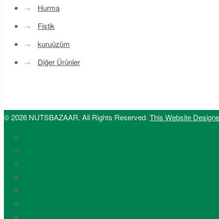
→
Hurma
→
Fistik
→
kuruüzüm
→
Diğer Ürünler
© 2026 NUTSBAZAAR. All Rights Reserved.
This Website Design