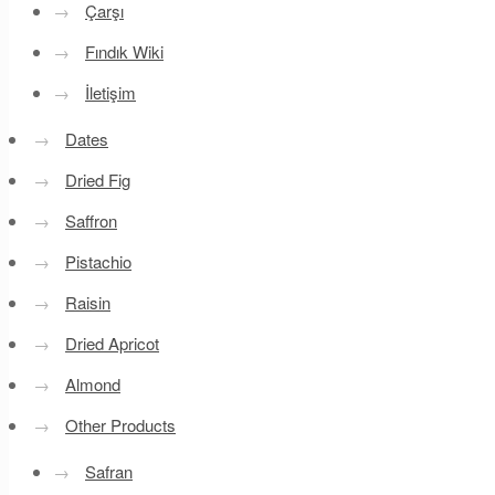
→
Çarşı
→
Fındık Wiki
→
İletişim
→
Dates
→
Dried Fig
→
Saffron
→
Pistachio
→
Raisin
→
Dried Apricot
→
Almond
→
Other Products
→
Safran