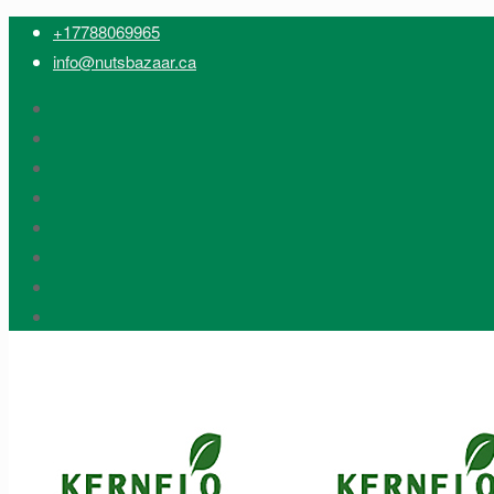
+17788069965
info@nutsbazaar.ca