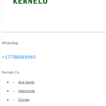
WhatsApp:
+17788069965
Kernelo Co
→
Ana Sayfa
→
Hakimizda
→
Ürünler