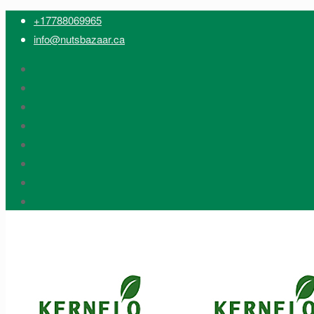
+17788069965
info@nutsbazaar.ca