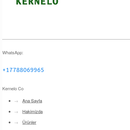
WhatsApp:
+17788069965
Kernelo Co
→
Ana Sayfa
→
Hakimizda
→
Ürünler