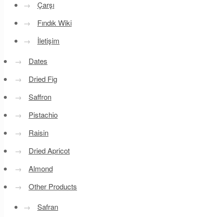
→
Çarşı
→
Fındık Wiki
→
İletişim
→
Dates
→
Dried Fig
→
Saffron
→
Pistachio
→
Raisin
→
Dried Apricot
→
Almond
→
Other Products
→
Safran