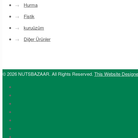
→
Hurma
→
Fistik
→
kuruüzüm
→
Diğer Ürünler
© 2026 NUTSBAZAAR. All Rights Reserved.
This Website Design