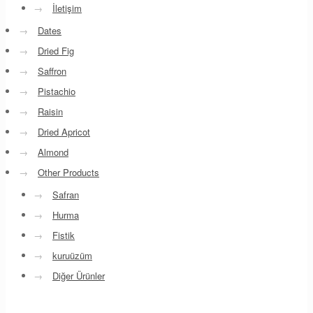
→
İletişim
→
Dates
→
Dried Fig
→
Saffron
→
Pistachio
→
Raisin
→
Dried Apricot
→
Almond
→
Other Products
→
Safran
→
Hurma
→
Fistik
→
kuruüzüm
→
Diğer Ürünler