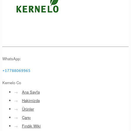
WhatsApp:
+17788069965
Kernelo Co
→
Ana Sayfa
→
Hakimizda
→
Ürünler
→
Çarşı
→
Fındık Wiki