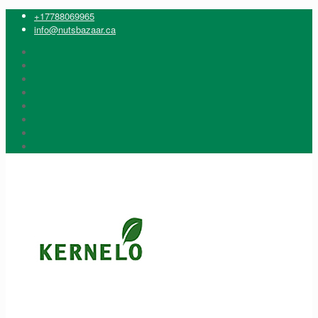
+17788069965
info@nutsbazaar.ca