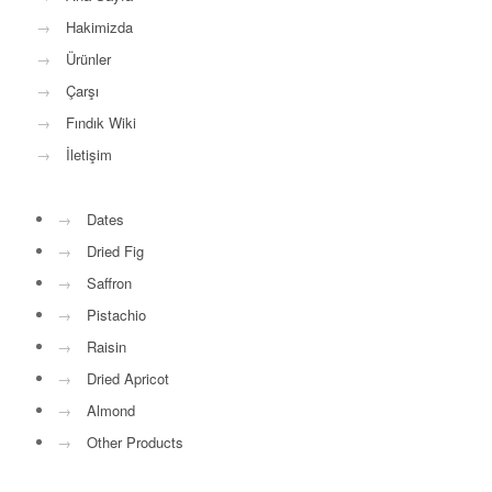
→
Hakimizda
→
Ürünler
→
Çarşı
→
Fındık Wiki
→
İletişim
→
Dates
→
Dried Fig
→
Saffron
→
Pistachio
→
Raisin
→
Dried Apricot
→
Almond
→
Other Products