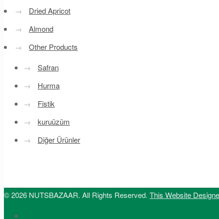
→
Dried Apricot
→
Almond
→
Other Products
→
Safran
→
Hurma
→
Fistik
→
kuruüzüm
→
Diğer Ürünler
© 2026 NUTSBAZAAR. All Rights Reserved.
This Website Design