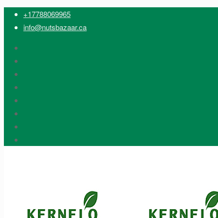
+17788069965
info@nutsbazaar.ca