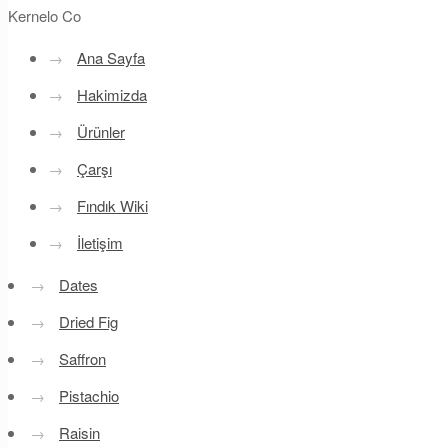
Kernelo Co
→
Ana Sayfa
→
Hakimizda
→
Ürünler
→
Çarşı
→
Fındık Wiki
→
İletişim
→
Dates
→
Dried Fig
→
Saffron
→
Pistachio
→
Raisin